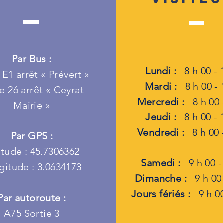
Par Bus :
Lundi :
8 h 00 - 
 E1 arrêt « Prévert »
Mardi :
8 h 00 - 
e 26 arrêt « Ceyrat
Mercredi :
8 h 00 -
Mairie »
Jeudi :
8 h 00 - 
Vendredi :
8 h 00 -
Par GPS :
itude : 45.7306362
Samedi :
9 h 00 - 
gitude : 3.0634173
Dimanche :
9 h 00 
Jours fériés :
9 h 00
Par autoroute :
A75 Sortie 3