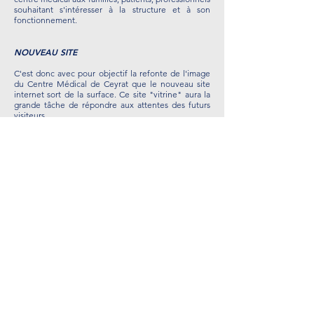
souhaitant s'intéresser à la structure et à son
fonctionnement.
NOUVEAU SITE
C'est donc avec pour objectif la refonte de l'image
du Centre Médical de Ceyrat que le nouveau site
internet sort de la surface. Ce site "vitrine" aura la
grande tâche de répondre aux attentes des futurs
visiteurs.
Il reprend la ligne du livret d'accueil restylé il y a
quelques mois pour parfaire l'image de la structure.
Laissons lui le temps de découvrir son nouvel
environnement (la toile du web) pour grandir
ensuite.
Conditions générales d'utilisation
Mentions légales
Plan du site